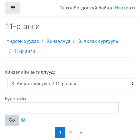
Үндсэн гарчигт очих
Хажуугийн дэлгэцийн хэсэг
Та холбогдоогvй байна (
Нэвтрэх
)
11-р анги
Үндсэн хуудас
Хичээлүүд
3. Ахлах сургууль
11-р анги
Хичээлийн ангиллууд:
Курс хайх
Go
(current)
Дараагийн
1
2
»