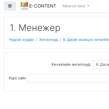
Үндсэн гарчигт очих
E-CONTENT
Хажуугийн дэлгэцийн хэсэг
Монгол ‎(mn)‎
1. Менежер
Үндсэн хуудас
Хичээлүүд
6. Дасан зохицох хөтөлб
Хичээлийн ангиллууд:
Курс хайх