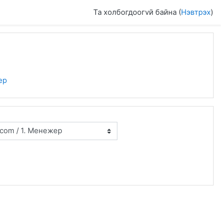
Та холбогдоогvй байна (
Нэвтрэх
)
ер