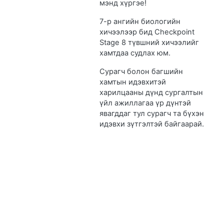
мэнд хүргэе!
7-р ангийн биологийн
хичээлээр бид Checkpoint
Stage 8 түвшний хичээлийг
хамтдаа судлах юм.
Сурагч болон багшийн
хамтын идэвхитэй
харилцааны дүнд сургалтын
үйл ажиллагаа үр дүнтэй
явагддаг тул сурагч та бүхэн
идэвхи зүтгэлтэй байгаарай.