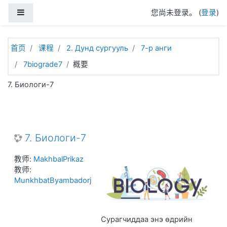
跳到主要内容
停靠面板
您尚未登录。 (
登录
)
首页
课程
2. Дунд сургууль
7-р анги
7biograde7
概要
7. Биологи-7
7. Биологи-7
教师:
MakhbalPrikaz
教师:
MunkhbatByambadorj
Сурагчиддаа энэ өдрийн