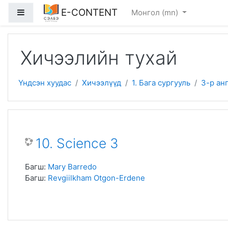
Үндсэн гарчигт очих
E-CONTENT
Хажуугийн дэлгэцийн хэсэг
Монгол ‎(mn)‎
Хичээлийн тухай
Үндсэн хуудас
Хичээлүүд
1. Бага сургууль
3-р ан
10. Science 3
Багш:
Mary Barredo
Багш:
Revgiilkham Otgon-Erdene