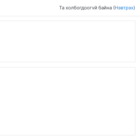
Та холбогдоогvй байна (
Нэвтрэх
)