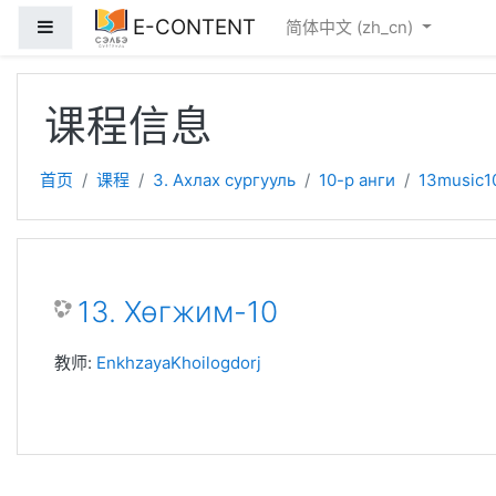
跳到主要内容
E-CONTENT
停靠面板
简体中文 ‎(zh_cn)‎
课程信息
首页
课程
3. Ахлах сургууль
10-р анги
13music1
13. Хөгжим-10
教师:
EnkhzayaKhoilogdorj